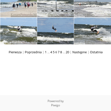
Pierwsza
|
Poprzednia
|
1
...
4
5
6
7
8
...
20
|
Następne
|
Ostatnia
Powered by
Piwigo