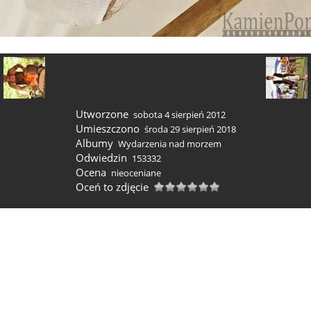
Utworzone
sobota 4 sierpień 2012
Umieszczono
środa 29 sierpień 2018
Albumy
Wydarzenia nad morzem
Odwiedzin
153332
Ocena
nieoceniane
Oceń to zdjęcie