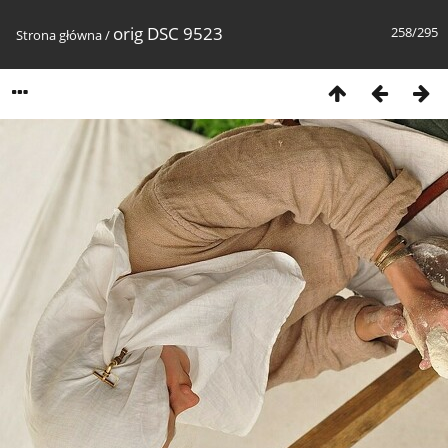
orig DSC 9523
258/295
Strona główna
/